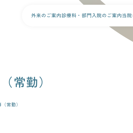
外来のご案内
診療科・部門
入院のご案内
当院
師（常勤）
師（常勤）